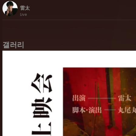
雷太
Live
갤러리
上映内容は、
2024年に上演した R-System Cue.01「Birdman」 のD
本上映会は、雷太が登壇するほか、
ゲストに 川﨑優作 様 をお招きし、
映像を流しながら、リアルタイムでコメンタリーをお届け。
第一部では公演の〚全編〛を放映しながらゆったりと、
第二部では〚前編〛・第三部では〚後編〛と分け、
映像を時折止めながらクロストークをしてまりいます。