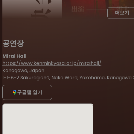
더보기
공연장
Mirai Hall
https://www.kenminkyosai.or.jp/miraihall/
Kanagawa, Japan
1-1-8-2 Sakuragichō, Naka Ward, Yokohama, Kanagawa 
구글맵 열기