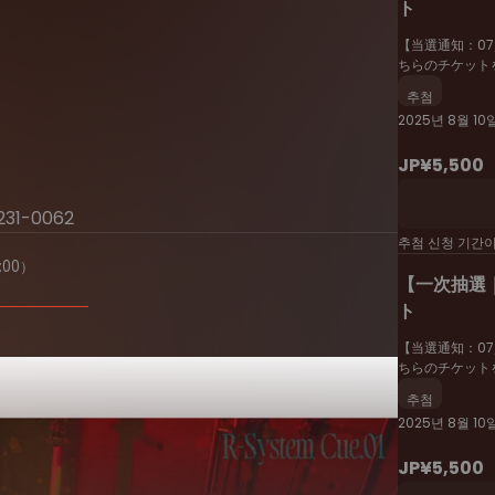
ト
【当選通知：07/
ちらのチケット
추첨
2025년 8월 10일
JP¥5,500
231-0062
추첨 신청 기간
00）
【一次抽選｜
ト
【当選通知：07/
ちらのチケット
추첨
2025년 8월 10
JP¥5,500