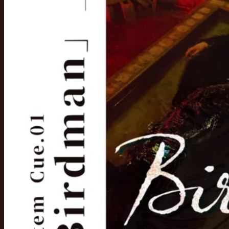
■ イベント日時
※各所調整を受け変更となる可能性がございます。
2025 / 08 / 10 ( sun )
- 第一部：全編 - 11:50 ~ < 開場 11:30 ~ >
- 第二部：前編 - 14:50 ~ < 開場 14:30 ~ >
- 第三部：後編 - 17:40 ~ < 開場 17:20 ~ >
※ご来場推奨時間の設定および規制退場の実施はございません。
速やかに
ご入場・ご退場いただけるようスタッフが誘導させていただ
スムーズな運営へのご協力をお願い申し上げます。
※ご来場の方は下記および各チケットページの案内をご確認ください。
■ イベント会場
県民共済 みらいホール < 最寄：桜木町 駅 >
（
https://www.kenminkyosai.or.jp/miraihall/
/
https://www.
〒231-8418
神奈川県横浜市中区桜木町1-1-8-2 県民共済プラザビル１階 <みなとみ