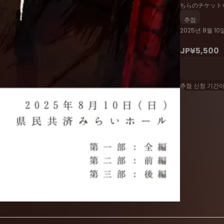
ちらのチケット
추첨
2025년 8월 10일
JP¥5,500
추첨 신청 기간
いただけます。
せ。
ADARA」オリジナルグッズについて
す。