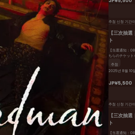
JP¥5,500
추첨 신청 기간
【三次抽選｜
ト
【当選通知：08/
ちらのチケット
きますので、
추첨
2025년 8월 10
JP¥5,500
kenminkyosai.or.jp/miraihall/access/
）
추첨 신청 기간
らい29街区>
【三次抽選｜
ト
【当選通知：08/