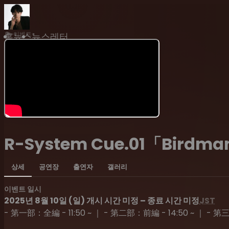
홈
이벤트
홈
뉴스
뉴스레터
R-System Cue.01「Bird
상세
공연장
출연자
갤러리
이벤트 일시
2025년 8월 10일 (일) 개시 시간 미정 – 종료 시간 미정
JST
- 第一部：全編 - 11:50 ~ ｜ - 第二部：前編 - 14:50 ~ ｜ - 第三