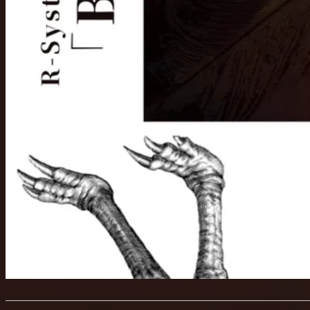
■ 出演者
・雷太 ( ホスト)
・川﨑優作 ( ゲスト )
.... and more details coming soon
◆ 物販
（ 2025/08/08 更新 ）
▼会場物販
2025/12/13-15の上演期間中に、浅草花劇場にて販売しておりました
R-System Cue.01「Birdman」のオリジナルグッズの在庫分を
2025/08/10、県民共済 みらいホールロビーの特設スペースにてご購入
どなたさまもお求めいただけますので、この機会に是非ご検討くださいま
※2025/08/09に同会場にて販売している「RAITA DAR
在庫が余った場合には、本会場物販にてご購入いただけま