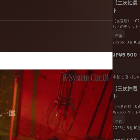
【二次抽選｜
ト
【当選通知：07/
ちらのチケット
추첨
2025년 8월 10일
JP¥5,500
VD/Bru-ray収録映像。
추첨 신청 기간
【三次抽選｜
ト
【当選通知：08/
ちらのチケット
추첨
2025년 8월 10일